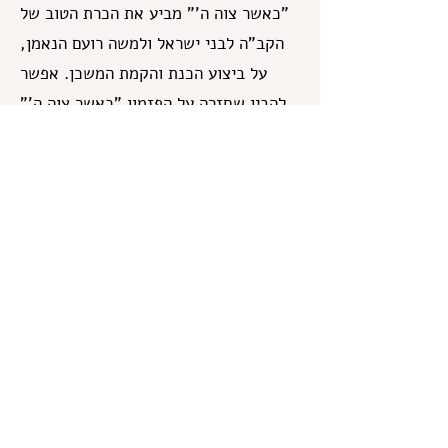
"כאשר צוה ה'" מביע את הכרת הטוב של
הקב"ה לבני ישראל ולמשה רועם הנאמן,
על ביצוע הכנת והקמת המשכן. אפשר
להבין שחזרה על הפזמון "כאשר צוה ה'"
כמעט על כל פרט מיועדת להדגיש,
כביכול, את רוחב הכרת הטוב של הקב"ה,
כאילו שה' מודיע לעמו ולנאמן ביתו שאינו
מתיחס למעשיהם למענו כדבר שמובן
מאליו, אלא הוא יתברך מקפיד להביע את
הכרתו על כל פרט ופרט שבני ישראל
ורועיהם הנאמן עשו בציוויו. (דוד מגצא)
שבת שלום!
ועד בית הכנסת
Previous
Next