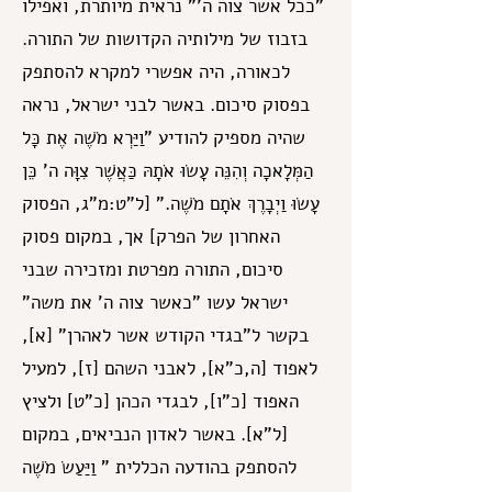
"ככל אשר צוה ה'" נראית מיותרת, ואפילו
בזבוז של מילותיה הקדושות של התורה.
לכאורה, היה אפשרי למקרא להסתפק
בפסוק סיכום. באשר לבני ישראל, נראה
שהיה מספיק להודיע "וַיַּרְא מֹשֶׁה אֶת כָּל
הַמְּלָאכָה וְהִנֵּה עָשׂוּ אֹתָהּ כַּאֲשֶׁר צִוָּה ה' כֵּן
עָשׂוּ וַיְבָרֶךְ אֹתָם מֹשֶׁה." [ל"ט:מ"ג, הפסוק
האחרון של הפרק] אך, במקום פסוק
סיכום, התורה מפרטת ומזכירה שבני
ישראל עשו "כאשר צוה ה' את משה"
בקשר ל"בגדי הקודש אשר לאהרן" [א],
לאפוד [ה,כ"א], לאבני השהם [ז], למעיל
האפוד [כ"ו], לבגדי הכהן [כ"ט] ולציץ
[ל"א]. באשר לאדון הנביאים, במקום
להסתפק בהודעה הכללית " וַיַּעַשׂ מֹשֶׁה