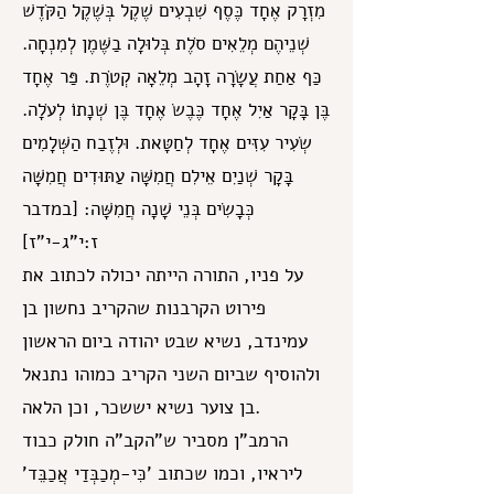
מִזְרָק אֶחָד כֶּסֶף שִׁבְעִים שֶׁקֶל בְּשֶׁקֶל הַקֹּדֶשׁ
שְׁנֵיהֶם מְלֵאִים סֹלֶת בְּלוּלָה בַשֶּׁמֶן לְמִנְחָה.
כַּף אַחַת עֲשָׂרָה זָהָב מְלֵאָה קְטֹרֶת. פַּר אֶחָד
בֶּן בָּקָר אַיִל אֶחָד כֶּבֶשׂ אֶחָד בֶּן שְׁנָתוֹ לְעֹלָה.
שְׂעִיר עִזִּים אֶחָד לְחַטָּאת. וּלְזֶבַח הַשְּׁלָמִים
בָּקָר שְׁנַיִם אֵילִם חֲמִשָּׁה עַתּוּדִים חֲמִשָּׁה
כְּבָשִׂים בְּנֵי שָׁנָה חֲמִשָּׁה: [במדבר
ז:י"ג-י"ז]
על פניו, התורה הייתה יכולה לכתוב את
פירוט הקרבנות שהקריב נחשון בן
עמינדב, נשיא שבט יהודה ביום הראשון
ולהוסיף שביום השני הקריב כמוהו נתנאל
בן צוער נשיא יששכר, וכן הלאה.
הרמב"ן מסביר ש"הקב"ה חולק כבוד
ליראיו, וכמו שכתוב 'כִּי-מְכַבְּדַי אֲכַבֵּד'