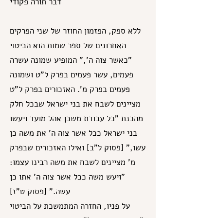
דבר תורה פקודי
ללא ספק, הפזמון החוזר של שני הפרקים
האחרונים של ספר שמות הוא הביטוי
"כאשר צוה ה'," המופיע שמונה עשרה
פעמים, עשר פעמים בפרק ל"ט ושמונה
פעמים בפרק מ'. האזכורים בפרק ל"ט
מציינים לשבח את בני ישראל שבכל חלק
מהכנת "כל עבודת משכן אהל מועד ויעשו
בני ישראל ככל אשר צוה ה' את משה כן
עשו," [פסוק ל"ב] ואילו האזכורים שבפרק
מ' מציינים לשבח את משה רבינו עצמו:
"ויעש משה ככל אשר צוה ה' אתו כן
עשה." [פסוק ט"ז]
על פניו, החזרה המתמשכת על הביטוי