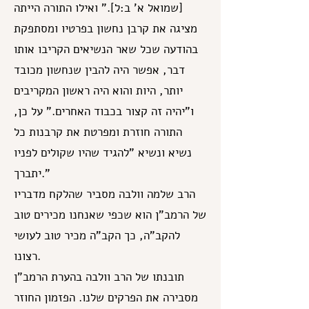
[שמואל א' ב:ל]." ואילו התורה הייתה
מציגה את קרבן נחשון בפרטיו ומסתפקת
בהודעה שכל שאר הנשיאים הקריבו אותו
דבר, אפשר היה להבין שנחשון מכובד
יותר, היות והוא היה ראשון המקריבים
ו"יהיה זה קצור בכבוד האחרים." על כן,
התורה חוזרת ומפרטת את קרבנות כל
נשיא ונשיא "להגיד שהיו שקולים לפניו
יתברך."
הרב שלמה וולבה מסביר שהלקח מדבריו
של הרמב"ן הוא שכפי שאנחנו מכירים טוב
להקב"ה, כך הקב"ה מכיר טוב לעושי
רצונו.
תובנתו של הרב וולבה בהערת הרמב"ן
מסבירה את הפרקים שלנו. הפזמון החוזר