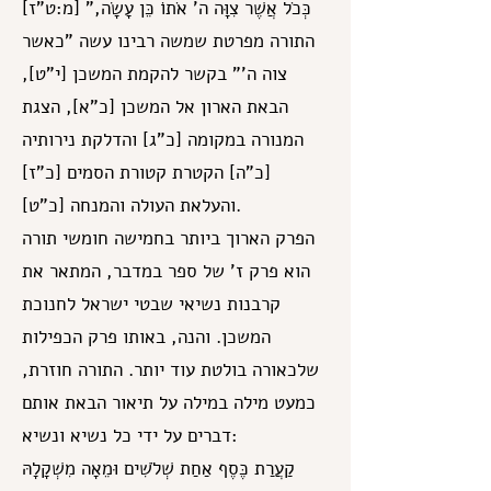
כְּכֹל אֲשֶׁר צִוָּה ה' אֹתוֹ כֵּן עָשָׂה," [מ:ט"ז]
התורה מפרטת שמשה רבינו עשה "כאשר
צוה ה'" בקשר להקמת המשכן [י"ט],
הבאת הארון אל המשכן [כ"א], הצגת
המנורה במקומה [כ"ג] והדלקת נירותיה
[כ"ה] הקטרת קטורת הסמים [כ"ז]
והעלאת העולה והמנחה [כ"ט].
הפרק הארוך ביותר בחמישה חומשי תורה
הוא פרק ז' של ספר במדבר, המתאר את
קרבנות נשיאי שבטי ישראל לחנוכת
המשכן. והנה, באותו פרק הכפילות
שלכאורה בולטת עוד יותר. התורה חוזרת,
כמעט מילה במילה על תיאור הבאת אותם
דברים על ידי כל נשיא ונשיא:
קַעֲרַת כֶּסֶף אַחַת שְׁלֹשִׁים וּמֵאָה מִשְׁקָלָהּ