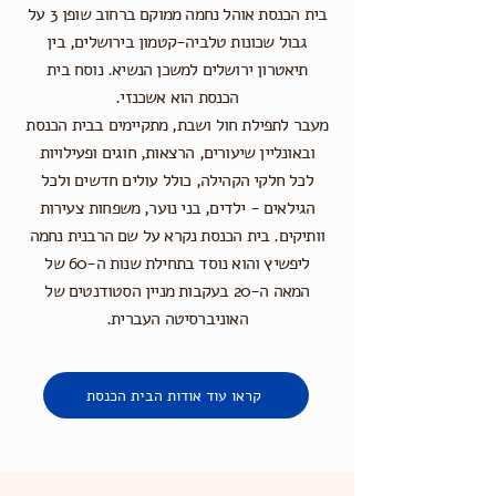
בית הכנסת אוהל נחמה ממוקם ברחוב שופן 3 על
גבול שכונות טלביה-קטמון בירושלים, בין
תיאטרון ירושלים למשכן הנשיא. נוסח בית
הכנסת הוא אשכנזי.
מעבר לתפילת חול ושבת, מתקיימים בבית הכנסת
ובאונליין שיעורים, הרצאות, חוגים ופעילויות
לכל חלקי הקהילה, כולל עולים חדשים ולכל
הגילאים - ילדים, בני נוער, משפחות צעירות
וותיקים. בית הכנסת נקרא על שם הרבנית נחמה
ליפשיץ והוא נוסד בתחילת שנות ה-60 של
המאה ה-20 בעקבות מניין הסטודנטים של
האוניברסיטה העברית.
קראו עוד אודות הבית הכנסת