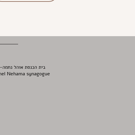
בית הכנסת אוהל נחמה-
hel Nehama synagogue