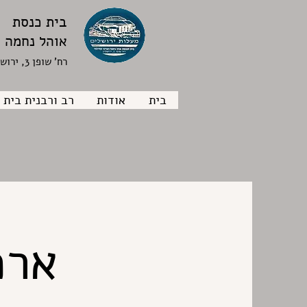
בית כנסת
אוהל נחמה
רח' שופן 3, ירושלים
בית
אודות
רב ורבנית בית 
ארכ