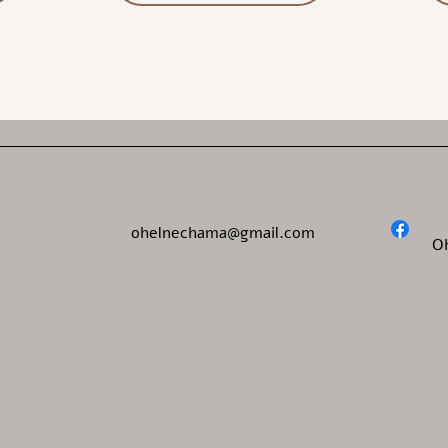
ohelnechama@gmail.com
O