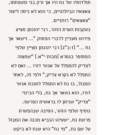
תולדותיו של נח היו אך ורק בני משפחתו,
צאצאיו הביולוגיים, כי הוא לא ניסה ליצור
"צאצאים" רוחניים.
בעקבות הערת הזהר, רבי יהונתן מציע
פירוש מעניין לדברי הפסוק "... וישאר אך
נח ..." [ז:כ"ג] רבי יהונתן מציין שלפי
המסופר בגמרא [מכות י"א.] "שמצוה
לצדיק להתפלל על אנשי דורו ... ואם לא
התפלל לא נקרא צדיק," ולפי זה, לאחר
המבול, בו נח לא התפלל לטובת אנשי
דורו, הוא נשאר אך נח, בלי הכינוי
"צדיק" שניתן לו בראשית הפרשה.
נוסיף שלפי הזהר, הסיבה שבהפטרת
פרשת נח, ישעיהו הנביא מכנה את המבול
על שם נח, "מי נח" היא שנח לא ביקש