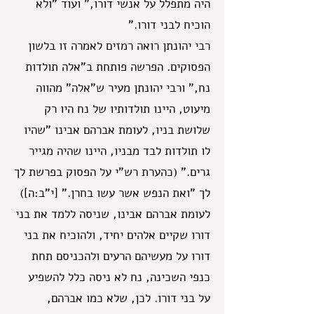
היה מתפלל על אנשי דורו," ועוד "ולא
הוכיח לבני דורו."
רבי יהונתן רואה רמזים לאמרה זו בלשון
הפסוקים. הפרשה פותחת ב"אלה תולדות
נח," ורבי יהונתן מעיר ש"אלה" מהווה
מיעוט, היינו תולדותיו של נח היו רק
שלושת בניו, לעומת אברהם אבינו "שהיו
לו תולדות לבד מבניו, היינו שהיה מגייר
גרים." (כהערת רש"י על הפסוק בפרשת לך
לך "ואת הנפש אשר עשו בחרן." [י"ב:ה])
לעומת אברהם אבינו, שניסה ללמד את בני
דורו שקיים אלהים יחיד, ולהוכיח את בני
דורו על מעשיהם הרעים ולהכניסם תחת
כנפי השכינה, נח לא ניסה כלל להשפיע
על בני דורו. לכן, שלא כמו אברהם,