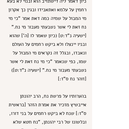
כיון דאמר ליה דישתזיב הוא ובנוי לא בעא
רחמין על עלמא ואתאבידו ובגין כך אקרון
מי המבול על שמיה כמה דאת אמר "כי מי
נח זאת לי אשר נשבעתי מעבור מי נח."
[ישעיה נ"ד:ט] (כיון שאמר לו [ה'] שהוא
ובניו יינצלו ולא ביקש רחמים על העולם
ונאבדו, ובגלל זה נקראים מי המבול על
שמו, כפי שנאמר "כי מי נח זאת לי אשר
נשבעתי מעבור מי נח." [ישעיה נ"ד:ט])
[זוהר נח ס"ז:]
בהערותיו על פרשת נח, הרב יהונתן
אייבשיץ מזכיר את אמרת הזהר [בראשית
ס"ז:] שנח לא ביקש רחמים על בני דורו,
ובלשונו של רבי יהונתן, "נח חטא שלא