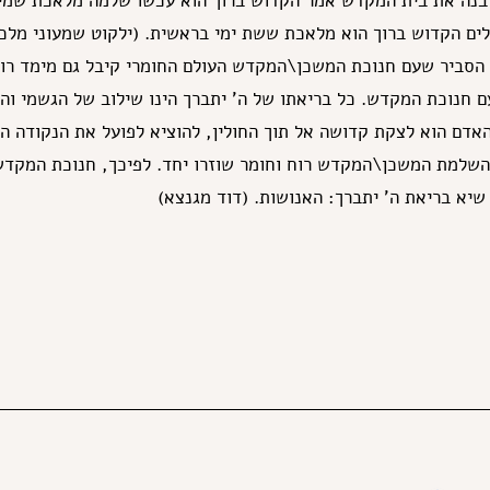
ובנה את בית המקדש אמר הקדוש ברוך הוא עכשו שלמה מלאכת שמים
ם הקדוש ברוך הוא מלאכת ששת ימי בראשית. (ילקוט שמעוני מלכים
ל הסביר שעם חנוכת המשכן\המקדש העולם החומרי קיבל גם מימד רוח
 חנוכת המקדש. כל בריאתו של ה' יתברך הינו שילוב של הגשמי והר
אדם הוא לצקת קדושה אל תוך החולין, להוציא לפועל את הנקודה ה
 השלמת המשכן\המקדש רוח וחומר שוזרו יחד. לפיכך, חנוכת המקד
שיא בריאת ה' יתברך: האנושות. (דוד מגנצא)