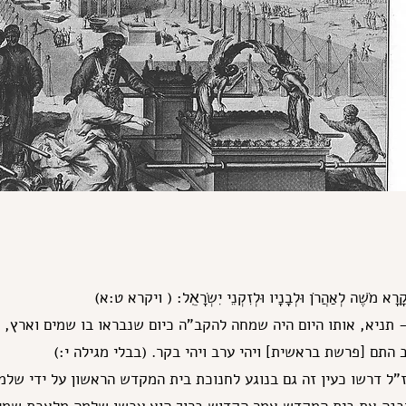
נִי קָרָא מֹשֶׁה לְאַהֲרֹן וּלְבָנָיו וּלְזִקְנֵי יִשְׂרָאֵֽל: ( ויקרא ט:א)
 - תניא, אותו היום היה שמחה להקב"ה כיום שנבראו בו שמים וארץ, כ
 התם [פרשת בראשית] ויהי ערב ויהי בקר. (בבלי מגילה י:)
"ל דרשו כעין זה גם בנוגע לחנוכת בית המקדש הראשון על ידי שלמ