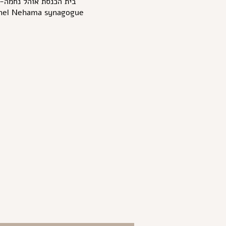
בית הכנסת אוהל נחמה-
hel Nehama synagogue