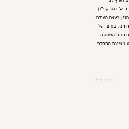
 וארץ לכך
 א' רמז קפ"ו)
ני; בעצם העולם
וחני. בסופו של
רוחנית הטמונה
ש מציינת התחלת
Previous