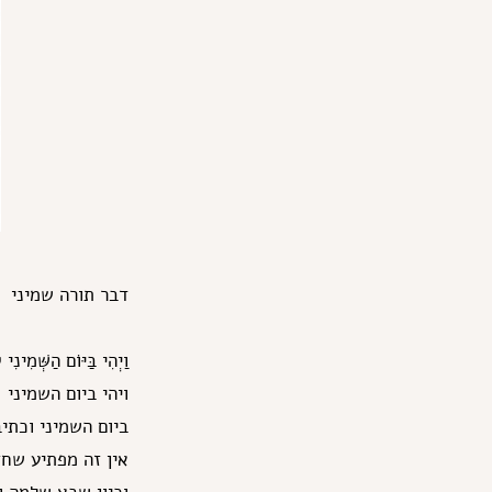
דבר תורה שמיני
וַיְהִי בַּיּוֹם הַשְּׁמִי
ויהי ביום השמיני
ביום השמיני וכתיב
אין זה מפתיע שחז