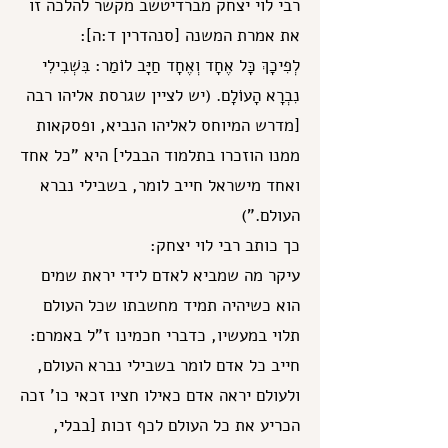
רבי לוי יצחק מברדיטשב מקשר להלכה זו
את אמרת המשנה [סנהדרין ד:ה]:
לְפִיכָךְ כָּל אֶחָד וְאֶחָד חַיָּב לוֹמַר: בִּשְׁבִילִי
נִבְרָא הָעוֹלָם. (יש לציין שגרסת אליהו רבה
[מדרש המיוחס לאליהו הנביא, ופסקאות
ממנו הוזכרו בתלמוד הבבלי] היא "כל אחד
ואחד מישראל חייב לומר, בשבילי נברא
העולם.")
כך כותב רבי לוי יצחק:
עיקר מה שמביא לאדם לידי יראת שמים
הוא כשיהיה תמיד מחשבתו שכל העולם
תלוי במעשיו, כדברי חכמינו ז"ל באמרם:
חייב כל אדם לומר בשבילי נברא העולם,
ולעולם יראה אדם כאילו חציו זכאי כו' זכה
הכריע את כל העולם לכף זכות [בבלי,