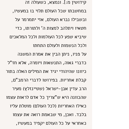
קידושין מ:]. ונמצא, כשעולה זה
במחשבתו שכל העולם תלוי בו במעשיו,
ובשבילו נברא העולם, אזי יתמרמר על
חטאיו ויתלהב למצות ה' ולתורתו, כדי
שיביא שפע לכל העולמות ולכל המלאכים
ולכל הנשמות ולעולם התחתו
על פניו, ניתן הבין את אמרת המשנה
כדברי גאוה, התנשאות ויומרה, אלא חז"ל
כיוונו שהיהודי יגיד את המילים האלה בתור
קבלת אחריות. בפירושו לדברי הרמב"ם,
הרב עדין אבן-ישראל (שטיינזלץ) מעיר
שהכוונה היא ש"צריך כל אדם לראות עצמו
כאילו האחריות (לכל העולם) מוטלת עליו
בלבד. ואכן, מי שבאמת רואה את עצמו
כאחראי על כל העולם יקפיד במעשיו,