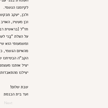
העומדת בפני עם י
לקיומנו הגשמי.
ולכן, יעקב מבקש 
וכן מעשיו, האויב 
חז"ל [בראשית רבה
על הצלת "בָּני לע
ומשמעותי הוא שי
מהאיום הגשמי, כי
הקב"ה הבטיחנו שי
יציל אותנו מעצמנ
יצילנו מהתאבדות 
שבת שלום!
ועד בית הכנסת
Next