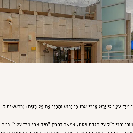
חִי מִיַּד עֵשָׂו כִּֽי יָרֵא אָנֹכִי אֹתוֹ פֶּן יָבוֹא וְהִכַּנִי אֵם עַל בָּנִֽים: (בראשית 
ורי ורבי ז"ל על הגדת פסח, אפשר להבין "מיד אחי מיד עשו" כמכוו