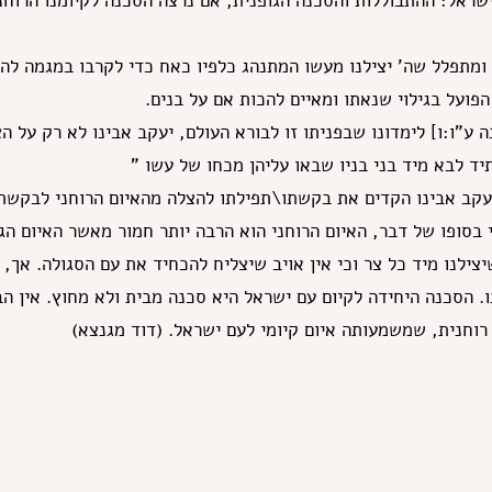
שראל: ההתבוללות והסכנה הגופנית, אם נרצה הסכנה לקיומנו הרוחנ
ומתפלל שה' יצילנו מעשו המתנהג כלפיו כאח כדי לקרבו במגמה להע
הפועל בגילוי שנאתו ומאיים להכות אם על בנים.
 ע"ו:ו] לימדונו שבפניתו זו לבורא העולם, יעקב אבינו לא רק על ה
תיד לבא מיד בני בניו שבאו עליהן מכחו של עשו "
עקב אבינו הקדים את בקשתו\תפילתו להצלה מהאיום הרוחני לבקשת
 בסופו של דבר, האיום הרוחני הוא הרבה יותר חמור מאשר האיום ה
צילנו מיד כל צר וכי אין אויב שיצליח להכחיד את עם הסגולה. אך,
ו. הסכנה היחידה לקיום עם ישראל היא סכנה מבית ולא מחוץ. אין 
רוחנית, שמשמעותה איום קיומי לעם ישראל. (דוד מגנצא)