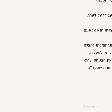
י והסכנה
בירו על דעתו,
צלתו הוא אלא גם
ו\תפילתו להצלה
גשמי. למעשה,
 אין הבטחה שהוא
הבטחה שהקב"ה
Previous