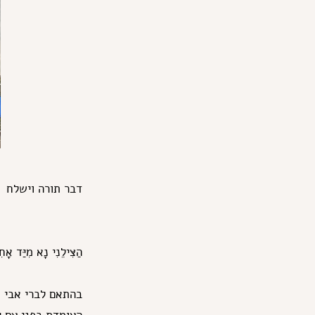
דבר תורה וישלח
הַצִּילֵנִי נָא מִיַּד אָ
בהתאם לברי אבי מ