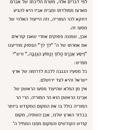
לפי דברים אלה, מטרת הליכתו של אברם
מארצו ממולדתו ומבית אביו היא להגיע
דווקא להר המוריה, וזה הייעוד האלהי של
מסעו זה.
אכן, שמונה פסוקים אחרי שאנו קוראים
את אמרתו של ה' "לך לך" הפסוק מודיענו
"וַיִּסַּע אַבְרָם הָלוֹךְ וְנָסוֹעַ הַנֶּגְבָּה," ורש"י
מפרש:
כל מסעיו הנגבה ללכת לדרומה של ארץ
ישראל והיא לצד ירושלם.
אין מן הפלא שהיעוד מסעו הראשון של
אבינו הראשון הוא הר המוריה. הרי הר
המוריה כולל בו את המקום המקודש ביותר
בכדור הארץ שלנו, אבן השתיה, מקום
קודש הקודשים והמקום ממנו התחיל ה'