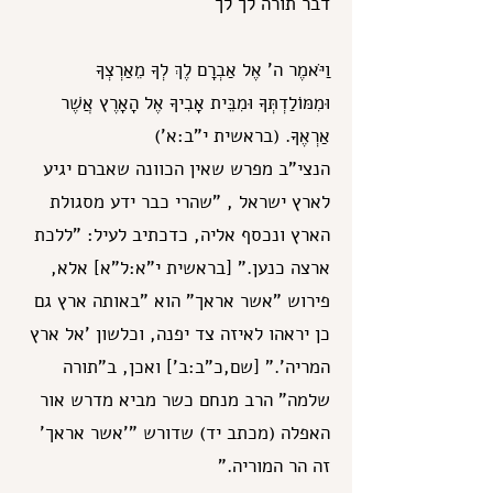
דבר תורה לך לך
וַיֹּאמֶר ה' אֶל אַבְרָם לֶךְ לְךָ מֵאַרְצְךָ
וּמִמּוֹלַדְתְּךָ וּמִבֵּית אָבִיךָ אֶל הָאָרֶץ אֲשֶׁר
אַרְאֶךָּ. (בראשית י"ב:א')
הנצי"ב מפרש שאין הכוונה שאברם יגיע
לארץ ישראל , "שהרי כבר ידע מסגולת
הארץ ונכסף אליה, כדכתיב לעיל: "ללכת
ארצה כנען." [בראשית י"א:ל"א] אלא,
פירוש "אשר אראך" הוא "באותה ארץ גם
כן יראהו לאיזה צד יפנה, וכלשון 'אל ארץ
המריה'." [שם,כ"ב:ב'] ואכן, ב"תורה
שלמה" הרב מנחם כשר מביא מדרש אור
האפלה (מכתב יד) שדורש "'אשר אראך'
זה הר המוריה."